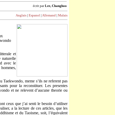
écrit par
Lee, Changhoo
Anglais
|
Espanol
|
Allemand
|
Malais
ux
ekwondo
tterale et
e naturelle
d avec le
es hommes,
e du Taekwondo, meme s
’
ils ne referent pas
sants pour la reconstituer. Les presentes
kwondo et ne relevent d
’
aucune theorie ou
sont ceux que j
’
ai senti le besoin d
’
utiliser
er, a la lecture de ces articles, que les
dhisme et du Taoisme, soit, l
’
équivalent