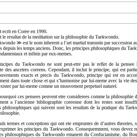
t ecrit en Coree en 1990.
t le resultat de la meditation sur la philosophie du Taekwondo.
kwondo ≫ est le nom inherent a l
’
art martial transmis par succession a
s depuis les temps anciens. Donc, les principes philosophiques du Ta
ndamentaux et infinis par eux-memes.
incipes du Taekwondo ne sont peut-etre pas le reflet de la pensee li
ste des ancetres coreens. Cependant, il inclut le principe, qui est parti
uvements exacts et precis du Taekwondo, principe qui est en accor
ment dans toute chose et qui s
’
harmonise par lui-meme avec la vie d
exister par lui-meme comme un mouvement perpetuel naturel.
 pourquoi ces pensees peuvent etre considerees comme la philosophi
ment a l
’
ancienne bibliographie coreenne dont les restes sont insuffi
 philosophiques qui suivent sont les resultats de la pratique du Tae
hilosophie.
uls termes et conceptions qui ont ete empruntes de d
’
autres theories, 
exprimer les principes du Taekwondo. Consequemment, vous devez realis
pes philosophiques du Taekwondo emanent du Confucianisme, du Boud