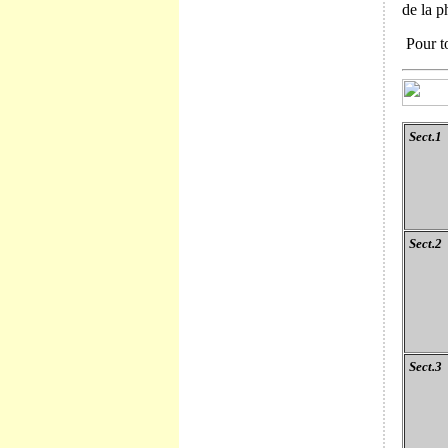
de la p
Pour to
Sect.1
Sect.2
Sect.3