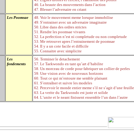
46. La beaute des mouvements dans l
’
action
47. Blesser l
’
adversaire en criant
Les Poomsae
48. Voir le mouvement meme lorsque immobilise
49. S
’
entrainer avec un adversaire imaginaire
50. Libre dans des ordres strictes
51. Rendre les poomsae vivants
52. La perfection n
’
est ni completude ou non completude
53. Me retrouver apres l
’
entrainement de poomsae
54. Il y a un cote facile et difficile
55. Connaitre avec simplicite
Les
56. Terminer le detachement
fondements
57. Le Taekwondo en tant qu
’
art d
’
habilite
58. Un morceau de corde pour fabriquer un collier de perles
59. Une vision avec de nouveaux horizons
60. Tout ce qui m
’
entoure me semble plaisant
61. S
’
entraIner et suivre les modeles
62. Percevoir le monde entier meme s
’
il ne s
’
agit d
’
une feuill
63. La verite du Taekwondo est juste et solide
64. L
’
unite et le neant finissent ensemble l
’
un dans l
’
autre