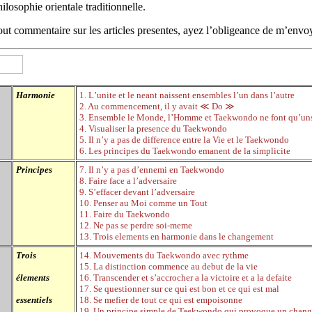
hilosophie orientale traditionnelle.
ut commentaire sur les articles presentes, ayez l
’
obligeance de m
’
envoy
Harmonie
1. L
’
unite et le neant naissent ensembles l
’
un dans l
’
autre
2. Au commencement, il y avait ≪
Do ≫
3. Ensemble le Monde, l
’
Homme et Taekwondo ne font qu
’
un
4. Visualiser la presence du Taekwondo
5. Il n
’
y a pas de difference entre la Vie et le Taekwondo
6. Les principes du Taekwondo emanent de la simplicite
Principes
7. Il n
’
y a pas d
’
ennemi en Taekwondo
8. Faire face a l
’
adversaire
9. S
’
effacer devant l
’
adversaire
10. Penser au Moi comme un Tout
11. Faire du Taekwondo
12. Ne pas se perdre soi-meme
13. Trois elements en harmonie dans le changement
Trois
14. Mouvements du Taekwondo avec rythme
15. La distinction commence au debut de la vie
élements
16. Transcender et s
’
accrocher a la victoire et a la defaite
17. Se questionner sur ce qui est bon et ce qui est mal
essentiels
18. Se mefier de tout ce qui est empoisonne
19. Un principe simple de Taekwondo qui provoque un chang