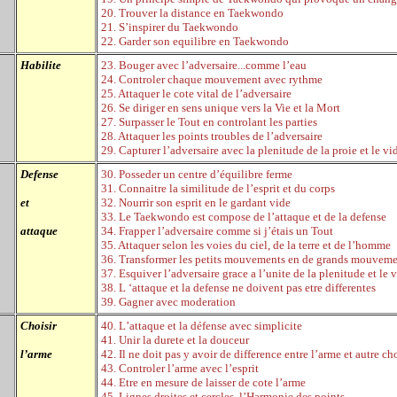
20. Trouver la distance en Taekwondo
21. S
’
inspirer du Taekwondo
22. Garder son equilibre en Taekwondo
Habilite
23. Bouger avec l
’
adversaire...comme l
’
eau
24. Controler chaque mouvement avec rythme
25. Attaquer le cote vital de l
’
adversaire
26. Se diriger en sens unique vers la Vie et la Mort
27. Surpasser le Tout en controlant les parties
28. Attaquer les points troubles de l
’
adversaire
29. Capturer l
’
adversaire avec la plenitude de la proie et le v
Defense
30. Posseder un centre d
’
équilibre ferme
31. Connaitre la similitude de l
’
esprit et du corps
et
32. Nourrir son esprit en le gardant vide
33. Le Taekwondo est compose de l
’
attaque et de la defense
attaque
34. Frapper l
’
adversaire comme si j
’
étais un Tout
35. Attaquer selon les voies du ciel, de la terre et de l
’
homme
36. Transformer les petits mouvements en de grands mouvem
37. Esquiver l
’
adversaire grace a l
’
unite de la plenitude et le 
38. L
‘
attaque et la defense ne doivent pas etre differentes
39. Gagner avec moderation
Choisir
40. L
’
attaque et la défense avec simplicite
41. Unir la durete et la douceur
l
’
arme
42. Il ne doit pas y avoir de difference entre l
’
arme et autre ch
43. Controler l
’
arme avec l
’
esprit
44. Etre en mesure de laisser de cote l
’
arme
45. Lignes droites et cercles, l
’
Harmonie des points