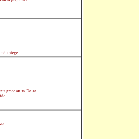
ide du piege
ents grace au ≪
Do ≫
vide
ose