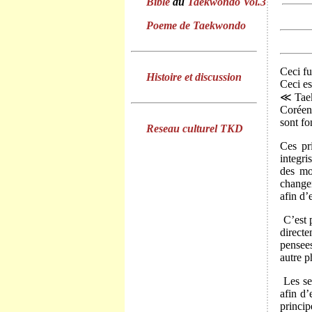
Bible
du
Taekwondo Vol.3
Poeme de Taekwondo
Ceci fu
Histoire et discussion
Ceci es
≪
Tae
Coréen
sont fo
Reseau culturel TKD
Ces pr
integri
des mo
change
afin d
’
C
’
est
directe
pensees
autre p
Les se
afin d
’
princi