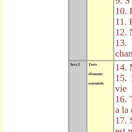
9. S
10. 
11. 
12. 
13.
cha
Sect.3
Trois
14.
élements
15. 
essentiels
vie
16. 
a la
17. 
est 