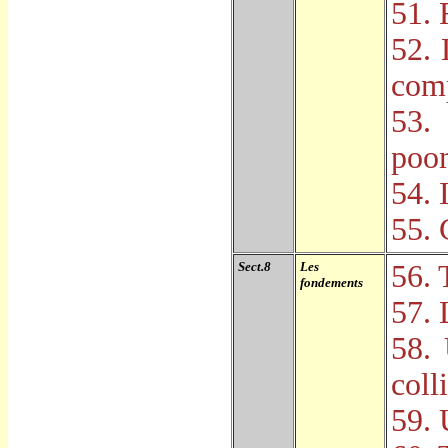
51. 
52. 
com
53.
poo
54. 
55. 
Sect.8
Les
56. 
fondements
57. 
58.
coll
59. 