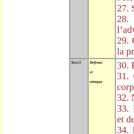
27. 
28.
l
’
ad
29. 
la p
Sect.5
Defense
30. 
et
31. 
attaque
corp
32. 
33.
et d
34. 