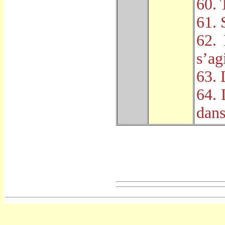
60. 
61. 
62.
s
’
ag
63. 
64. 
dans