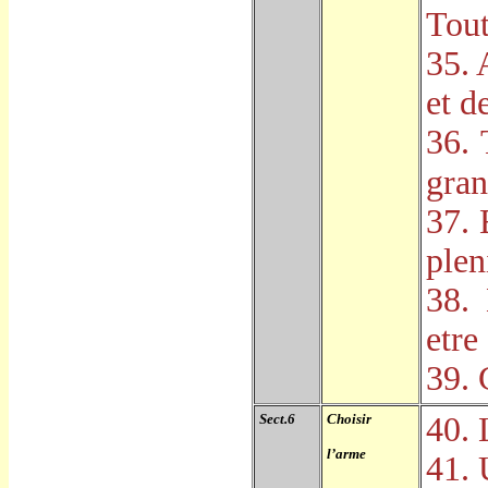
Tou
35. 
et de
36. 
gra
37. 
plen
38.
etre
39. 
Sect.6
Choisir
40. 
l
’
arme
41. 