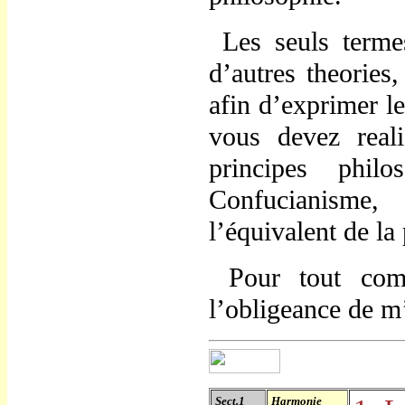
Les seuls termes
d
’
autres theories
afin d
’
exprimer l
vous devez reali
principes phi
Confucianisme,
l
’
équivalent de la 
Pour tout comme
l
’
obligeance de m
Sect.1
Harmonie