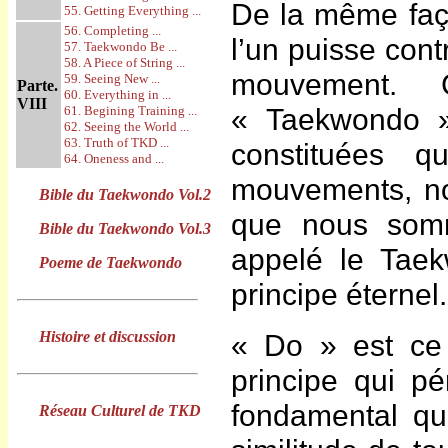
De la même faço
55. Getting Everything ...
56. Completing ...
l’un puisse cont
57. Taekwondo Be ...
58. A Piece of String ...
mouvement.
59. Seeing New ...
Parte.
60. Everything in ...
VIII
« Taekwondo »
61. Begining Training ...
62. Seeing the World ...
63. Truth of TKD ...
constituées 
64. Oneness and ...
mouvements, nos
Bible du Taekwondo
Vol.2
que nous som
Bible du Taekwondo
Vol.3
appelé le Taek
Poeme de Taekwondo
principe éternel.
Histoire et discussion
« Do » est ce q
principe qui pé
fondamental qui
Réseau Culturel de TKD