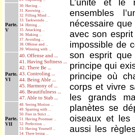
L’unité et le 
30. Having ...
ensembles l’u
31. Knowing ...
32. Filling Mind ...
33. Taekwondo ...
nécessaire que 
Parte.
34. Hitting ...
V
35. Attacking ...
avec son esprit 
36. Making ...
37. Avoiding ...
impossible de 
38. Offense and ...
39. Winning with ...
son esprit que
40. Offense and ...
41. Having Softness ...
principe qui exi
42. There Be ...
43. Controling ...
principe où ch
Parte.
VI
44. Being Able ...
corps et vivre 
45. Harmony of ...
46. Beautifulness ...
les grands ma
47. Able to Stab ...
48. Seeing Motion ...
planètes se dé
49. Sparring with ...
50. Free in Strict ...
oiseaux et les
Parte.
51. Having Poomsae ...
VII
52. Perfection ...
aussi les règle
53. Having Yourself ...
54. There being ...