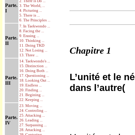
2. There is Do ...
Parte.
3. The World, ...
I
4. Picturing ...
5. There is ...
6. The Principles ...
7. In Taekwondo ...
8. Facing the ...
9. Erasing ...
Parte.
10. Thinking ...
II
11. Doing TKD
Chapitre
1
12. Not Losing ...
13. Three ...
14. Taekwondo's ...
15. Distinction ...
16. Doing Both ...
L’unité et le 
17. Questioning ...
Parte.
18. Looking Out ...
III
dans l’autre(
19. Endless ...
20. Finding ...
21. Begining ...
22. Keeping ...
23. Moving ...
24. Controling ...
25. Attacking ...
Parte.
26. Leading ...
IV
27. Surpassing ...
28. Attacking ...
29. Capturing ...