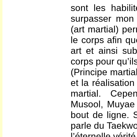
sont les habil
surpasser mon 
(art martial) pe
le corps afin q
art et ainsi sub
corps pour qu’i
(Principe martia
et la réalisatio
martial. Cepen
Musool, Muyae 
bout de ligne. 
parle du Taekwo
l’éternelle véri