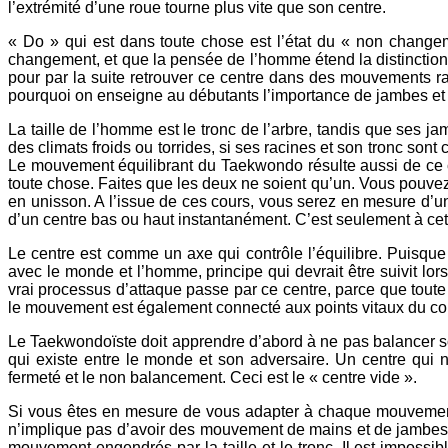
l’extrémité d’une roue tourne plus vite que son centre.
« Do » qui est dans toute chose est l’état du « non chang
changement, et que la pensée de l’homme étend la distinction a
pour par la suite retrouver ce centre dans des mouvements r
pourquoi on enseigne au débutants l’importance de jambes et d
La taille de l’homme est le tronc de l’arbre, tandis que ses 
des climats froids ou torrides, si ses racines et son tronc son
Le mouvement équilibrant du Taekwondo résulte aussi de ce c
toute chose. Faites que les deux ne soient qu’un. Vous pouve
en unisson. A l’issue de ces cours, vous serez en mesure d’u
d’un centre bas ou haut instantanément. C’est seulement à cet 
Le centre est comme un axe qui contrôle l’équilibre. Puisque 
avec le monde et l’homme, principe qui devrait être suivit lors
vrai processus d’attaque passe par ce centre, parce que toute 
le mouvement est également connecté aux points vitaux du cor
Le Taekwondoïste doit apprendre d’abord à ne pas balancer son c
qui existe entre le monde et son adversaire. Un centre qui
fermeté et le non balancement. Ceci est le « centre vide ».
Si vous êtes en mesure de vous adapter à chaque mouvement en 
n’implique pas d’avoir des mouvement de mains et de jambes 
mouvement engendrés par la taille et le tronc. Il est imposs