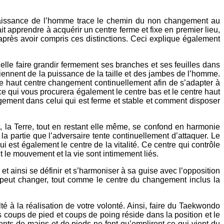
nnaissance de l’homme trace le chemin du non changement au
t apprendre à acquérir un centre ferme et fixe en premier lieu,
près avoir compris ces distinctions. Ceci explique également
elle faire grandir fermement ses branches et ses feuilles dans
oviennent de la puissance de la taille et des jambes de l’homme.
e haut centre changement continuellement afin de s’adapter à
 qui vous procurera également le centre bas et le centre haut
gement dans celui qui est ferme et stable et comment disposer
t, la Terre, tout en restant elle même, se confond en harmonie
 la partie que l’adversaire tente continuellement d’attaquer. Le
 est également le centre de la vitalité. Ce centre qui contrôle
le mouvement et la vie sont intimement liés.
et ainsi se définir et s’harmoniser à sa guise avec l’opposition
 peut changer, tout comme le centre du changement inclus la
é à la réalisation de votre volonté. Ainsi, faire du Taekwondo
oups de pied et coups de poing réside dans la position et le
nts de mains et de pieds ne font qu’emplirent ce qui vient du