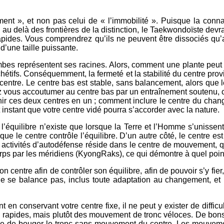
ement », et non pas celui de « l’immobilité ». Puisque la co
u delà des frontières de la distinction, le Taekwondoïste devrai
apides. Vous comprendrez qu’ils ne peuvent être dissociés qu’a
’une taille puissante.
jambes représentent ses racines. Alors, comment une plante peut 
t chétifs. Conséquemment, la fermeté et la stabilité du centre pr
entre. Le centre bas est stable, sans balancement, alors que l
z vous accoutumer au centre bas par un entraînement soutenu, ce
nir ces deux centres en un ; comment inclure le centre du chan
instant que votre centre vidé pourra s’accorder avec la nature.
l’équilibre n’existe que lorsque la Terre et l’Homme s’unissen
que le centre contrôle l’équilibre. D’un autre côté, le centre est
activités d’autodéfense réside dans le centre de mouvement, qui
ps par les méridiens (KyongRaks), ce qui démontre à quel point 
entre afin de contrôler son équilibre, afin de pouvoir s’y fier, 
 ne se balance pas, inclus toute adaptation au changement, et
conservant votre centre fixe, il ne peut y exister de difficult
rapides, mais plutôt des mouvement de tronc véloces. De bons c
ible de bouger le tronc sans mouvement du centre. Les mouveme