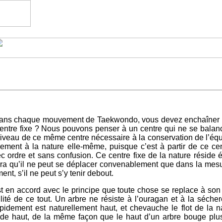
et dans chaque mouvement de Taekwondo, vous devez enchaîne
 centre fixe ? Nous pouvons penser à un centre qui ne se balan
e niveau de ce même centre nécessaire à la conservation de l’é
ment à la nature elle-même, puisque c’est à partir de ce cent
 ordre et sans confusion. Ce centre fixe de la nature réside
a qu’il ne peut se déplacer convenablement que dans la mesur
, s’il ne peut s’y tenir debout.
st en accord avec le principe que toute chose se replace à son
lité de ce tout. Un arbre ne résiste à l’ouragan et à la séch
idement est naturellement haut, et chevauche le flot de la nat
e de haut, de la même façon que le haut d’un arbre bouge pl