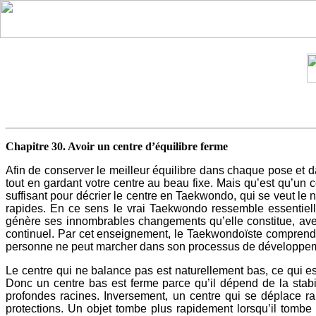
Chapitre 30. Avoir un centre d’équilibre ferme
Afin de conserver le meilleur équilibre dans chaque pose 
tout en gardant votre centre au beau fixe. Mais qu’est qu’un
suffisant pour décrier le centre en Taekwondo, qui se veut l
rapides. En ce sens le vrai Taekwondo ressemble essentielle
génère ses innombrables changements qu’elle constitue, avec
continuel. Par cet enseignement, le Taekwondoïste comprendr
personne ne peut marcher dans son processus de développement
Le centre qui ne balance pas est naturellement bas, ce qui e
Donc un centre bas est ferme parce qu’il dépend de la stabi
profondes racines. Inversement, un centre qui se déplace rap
protections. Un objet tombe plus rapidement lorsqu’il tomb