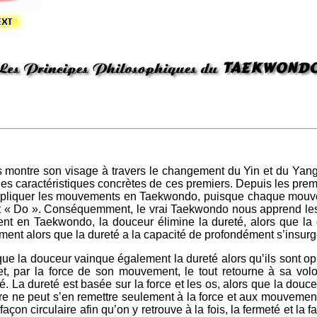
 montre son visage à travers le changement du Yin et du Yang.
 les caractéristiques concrètes de ces premiers. Depuis les pre
 d’expliquer les mouvements en Taekwondo, puisque chaque mou
et « Do ». Conséquemment, le vrai Taekwondo nous apprend le
ent en Taekwondo, la douceur élimine la dureté, alors que la 
ent alors que la dureté a la capacité de profondément s’insurger
ue la douceur vainque également la dureté alors qu’ils sont op
 et, par la force de son mouvement, le tout retourne à sa vo
 La dureté est basée sur la force et les os, alors que la douceur 
utre ne peut s’en remettre seulement à la force et aux mouveme
çon circulaire afin qu’on y retrouve à la fois, la fermeté et la fa