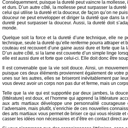
Conséquemment, puisque la dureté peut vaincre la mollesse, il
et durs. D’un autre côté, la mollesse peut surpasser la dureté 
celui qui utilise la dureté et la douceur, de façon qu’on ne pui
douceur ne peut envelopper et diriger la dureté que dans la
dureté peut surpasser la douceur. Aussi, la dureté doit s’adap
monde.
Quelque soit la force et la dureté d’une technique, elle ne
technique, seule la dureté qu’elle renferme pourra attraper et b
couteau est recouvert d’une gaine aussi dure et forte que la l
D’un autre côté, si la lame est couverte d’un simple linge lorsq
elle est aussi dure et forte que celui-ci. Elle doit donc être soup
Il est convenable que la vie soit douce. Ainsi, un mouvement
puisque ces deux éléments proviennent également de votre pro
unes sur les autres, elles se briseront inévitablement par le
vous devez avoir un corps non pas dur et ferme, mais un corp
Telle que la vie qui est supportée par deux jambes, la douceu
(littérature) est doux, et l’homme qui apprend la littérature a
aux arts martiaux développe une personnalité courageuse qu
l’adversaire, mais plutôt, s’enrichie de ces nouvelles conna
des arts martiaux vous permet de briser ce qui vous résiste et 
casser les idées non nécessaires et d’être en contact direct ave