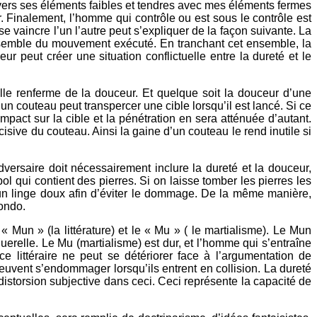
 vers ses éléments faibles et tendres avec mes éléments fermes
er. Finalement, l’homme qui contrôle ou est sous le contrôle est
se vaincre l’un l’autre peut s’expliquer de la façon suivante. La
ensemble du mouvement exécuté. En tranchant cet ensemble, la
ur peut créer une situation conflictuelle entre la dureté et le
lle renferme de la douceur. Et quelque soit la douceur d’une
 un couteau peut transpercer une cible lorsqu’il est lancé. Si ce
mpact sur la cible et la pénétration en sera atténuée d’autant.
cisive du couteau. Ainsi la gaine d’un couteau le rend inutile si
versaire doit nécessairement inclure la dureté et la douceur,
qui contient des pierres. Si on laisse tomber les pierres les
 d’un linge doux afin d’éviter le dommage. De la même manière,
ondo.
 Mun » (la littérature) et le « Mu » ( le martialisme). Le Mun
querelle. Le Mu (martialisme) est dur, et l’homme qui s’entraîne
 littéraire ne peut se détériorer face à l’argumentation de
uvent s’endommager lorsqu’ils entrent en collision. La dureté
 distorsion subjective dans ceci. Ceci représente la capacité de