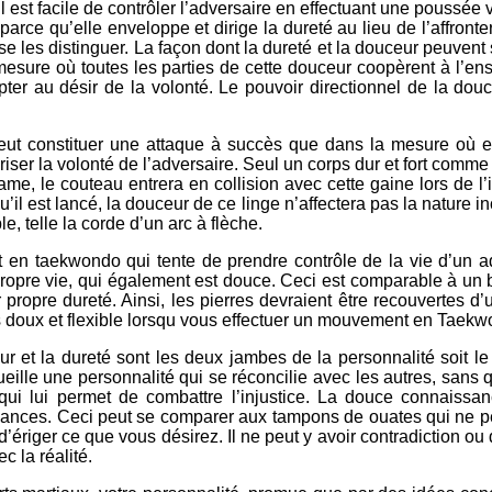
 est facile de contrôler l’adversaire en effectuant une poussée
parce qu’elle enveloppe et dirige la dureté au lieu de l’affront
sse les distinguer. La façon dont la dureté et la douceur peuvent 
 mesure où toutes les parties de cette douceur coopèrent à l’
ter au désir de la volonté. Le pouvoir directionnel de la douce
 peut constituer une attaque à succès que dans la mesure où e
riser la volonté de l’adversaire. Seul un corps dur et fort comme
ame, le couteau entrera en collision avec cette gaine lors de l’i
u’il est lancé, la douceur de ce linge n’affectera pas la nature in
le, telle la corde d’un arc à flèche.
 en taekwondo qui tente de prendre contrôle de la vie d’un ad
pre vie, qui également est douce. Ceci est comparable à un bol 
ur propre dureté. Ainsi, les pierres devraient être recouvertes
s doux et flexible lorsqu vous effectuer un mouvement en Taekw
r et la dureté sont les deux jambes de la personnalité soit le «
ccueille une personnalité qui se réconcilie avec les autres, sans 
i lui permet de combattre l’injustice. La douce connaissance
issances. Ceci peut se comparer aux tampons de ouates qui ne pe
d’ériger ce que vous désirez. Il ne peut y avoir contradiction ou
c la réalité.