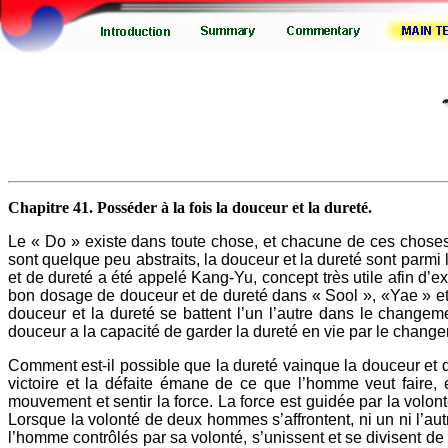
Chapitre 41. Posséder à la fois la douceur et la dureté.
Le « Do » existe dans toute chose, et chacune de ces choses
sont quelque peu abstraits, la douceur et la dureté sont parmi
et de dureté a été appelé Kang-Yu, concept très utile afin
bon dosage de douceur et de dureté dans « Sool », «Yae » 
douceur et la dureté se battent l’un l’autre dans le changem
douceur a la capacité de garder la dureté en vie par le changem
Comment est-il possible que la dureté vainque la douceur et q
victoire et la défaite émane de ce que l’homme veut faire,
mouvement et sentir la force. La force est guidée par la volonté.
Lorsque la volonté de deux hommes s’affrontent, ni un ni l’a
l’homme contrôlés par sa volonté, s’unissent et se divisent de fa