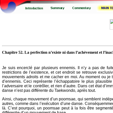
Chapitre 52. La perfection n’existe ni dans l’achèvement et l’ina
Je suis encerclé par plusieurs ennemis. Il n’y a pas de f
restrictions de l’existence, et cet endroit se retrouve excl
mouvements adroits et me cacher en moi. Au moment ou je tran
d’ennemis. Ceci représente l’échappatoire le plus plausible f
l’adversaire et le contrôler, et rien d’autre. Dans cet état d
danse n’est pas différente du Taekwondo, après tout.
Ainsi, chaque mouvement d’un poomsae, qui semblent indépend
autres, comme dans l’exécution d’une danse. Conséquemment, fa
là. C’est pourquoi, un poomsae peut à la fois être segmenté
différentie d’un mouvement de base.