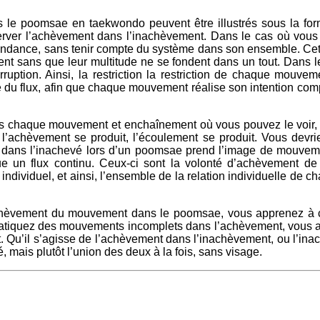
s le poomsae en taekwondo peuvent être illustrés sous la fo
erver l’achèvement dans l’inachèvement. Dans le cas où vou
dance, sans tenir compte du système dans son ensemble. Cett
nt sans que leur multitude ne se fondent dans un tout. Dans 
erruption. Ainsi, la restriction la restriction de chaque mouv
e du flux, afin que chaque mouvement réalise son intention com
chaque mouvement et enchaînement où vous pouvez le voir, le 
l’achèvement se produit, l’écoulement se produit. Vous dev
dans l’inachevé lors d’un poomsae prend l’image de mouvement
que un flux continu. Ceux-ci sont la volonté d’achèvement d
ndividuel, et ainsi, l’ensemble de la relation individuelle de 
achèvement du mouvement dans le poomsae, vous apprenez à 
ratiquez des mouvements incomplets dans l’achèvement, vous 
ut. Qu’il s’agisse de l’achèvement dans l’inachèvement, ou l’in
é, mais plutôt l’union des deux à la fois, sans visage.