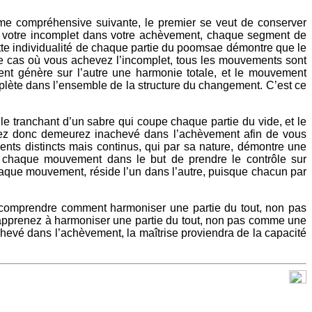
rme compréhensive suivante, le premier se veut de conserver
s votre incomplet dans votre achèvement, chaque segment de
e individualité de chaque partie du poomsae démontre que le
le cas où vous achevez l’incomplet, tous les mouvements sont
ement génère sur l’autre une harmonie totale, et le mouvement
plète dans l’ensemble de la structure du changement. C’est ce
tranchant d’un sabre qui coupe chaque partie du vide, et le
riez donc demeurez inachevé dans l’achèvement afin de vous
s distincts mais continus, qui par sa nature, démontre une
e chaque mouvement dans le but de prendre le contrôle sur
chaque mouvement, réside l’un dans l’autre, puisque chacun par
comprendre comment harmoniser une partie du tout, non pas
apprenez à harmoniser une partie du tout, non pas comme une
achevé dans l’achèvement, la maîtrise proviendra de la capacité