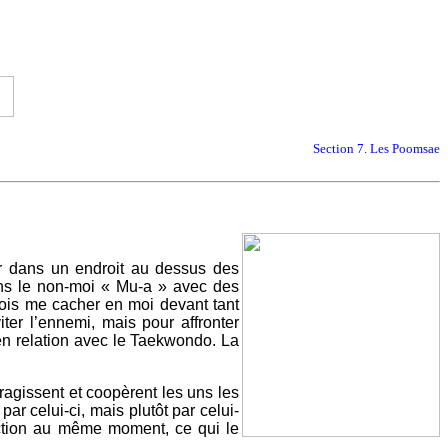
Section 7. Les Poomsae
er dans un endroit au dessus des
dans le non-moi « Mu-a » avec des
dois me cacher en moi devant tant
iter l’ennemi, mais pour affronter
e en relation avec le Taekwondo. La
agissent et coopèrent les uns les
r celui-ci, mais plutôt par celui-
inction au même moment, ce qui le