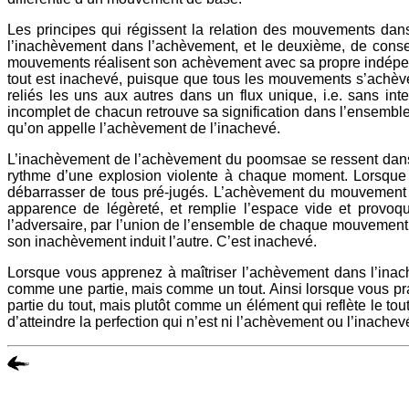
Les principes qui régissent la relation des mouvements dan
l’inachèvement dans l’achèvement, et le deuxième, de cons
mouvements réalisent son achèvement avec sa propre indépen
tout est inachevé, puisque que tous les mouvements s’achève
reliés les uns aux autres dans un flux unique, i.e. sans int
incomplet de chacun retrouve sa signification dans l’ensembl
qu’on appelle l’achèvement de l’inachevé.
L’inachèvement de l’achèvement du poomsae se ressent dans 
rythme d’une explosion violente à chaque moment. Lorsque 
débarrasser de tous pré-jugés. L’achèvement du mouvement 
apparence de légèreté, et remplie l’espace vide et provo
l’adversaire, par l’union de l’ensemble de chaque mouvement i
son inachèvement induit l’autre. C’est inachevé.
Lorsque vous apprenez à maîtriser l’achèvement dans l’in
comme une partie, mais comme un tout. Ainsi lorsque vous p
partie du tout, mais plutôt comme un élément qui reflète le to
d’atteindre la perfection qui n’est ni l’achèvement ou l’inachev