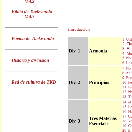
Vol.2
Biblia de Taekwondo
Vol.3
Introduccion
Poema de Taekwondo
1. Uni
2. Ti
3. El
Div. 1
Armonia
4. Mo
5. No
Historia y discusion
6. Lo
7. No
8. An
9. Bo
Red de cultura de TKD
Div. 2
Principios
10. P
11. P
12. N
13. T
14. e
15. La
16. Ha
17. C
Tres Materias
Div. 3
18. V
Esenciales
19. C
20. E