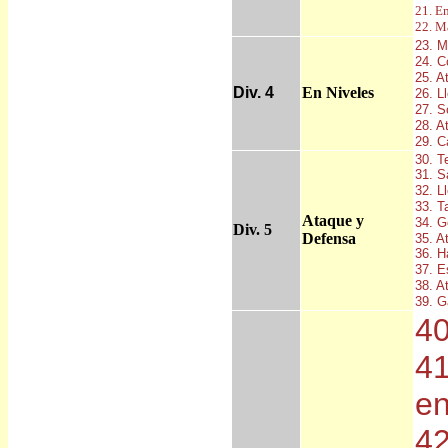
21. E
22. M
23. M
24. C
25. A
Div. 4
En Niveles
26. L
27. S
28. A
29. C
30. T
31. S
32. L
33. T
Ataque y
34. G
Div. 5
Defensa
35. A
36. H
37. E
38. A
39. G
40
41
e
42