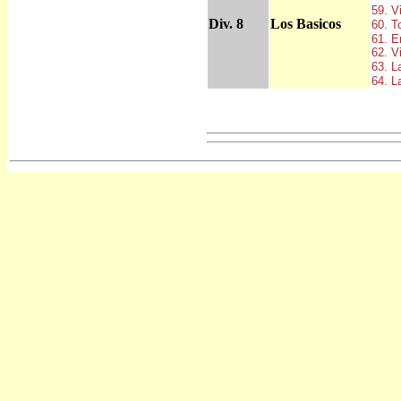
59. V
Div. 8
Los Basicos
60. T
61. E
62. V
63. L
64. L