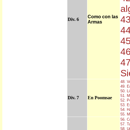
al
Como con las
43
Div. 6
Armas
44
45
46
47
Si
48. V
49. E
50. L
51. M
Div. 7
En Poomsae
52. P
53. E
54. Ha
55. M
56. C
57. T
58. U