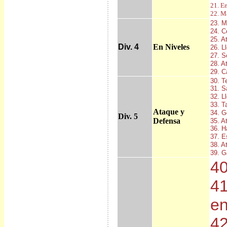
21. E
22. M
23. M
24. C
25. A
Div. 4
En Niveles
26. L
27. S
28. A
29. C
30. T
31. S
32. L
33. T
Ataque y
34. G
Div. 5
Defensa
35. A
36. H
37. E
38. A
39. G
40
41
e
42