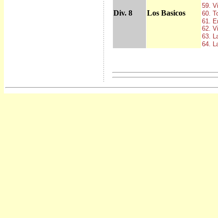
59. V
Div. 8
Los Basicos
60. T
61. E
62. V
63. L
64. L