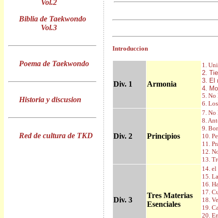
Vol.2
Biblia de Taekwondo
Vol.3
Introduccion
Poema de Taekwondo
1. Uni
2. Ti
3. El
Div. 1
Armonia
4. Mo
5. No
Historia y discusion
6. Lo
7. No
8. An
9. Bo
Red de cultura de TKD
Div. 2
Principios
10. P
11. P
12. N
13. T
14. e
15. La
16. Ha
17. C
Tres Materias
Div. 3
18. V
Esenciales
19. C
20. E