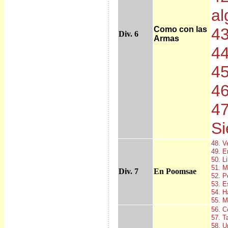
al
Como con las
43
Div. 6
Armas
44
45
46
47
Si
48. V
49. E
50. L
51. M
Div. 7
En Poomsae
52. P
53. E
54. Ha
55. M
56. C
57. T
58. U