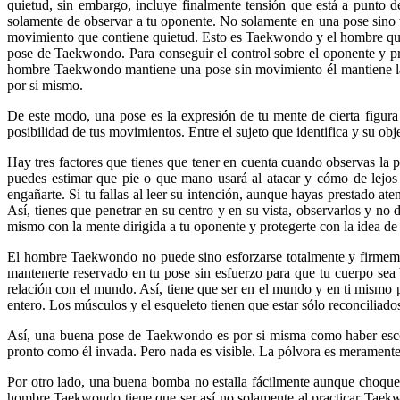
quietud, sin embargo, incluye finalmente tensión que está a punto d
solamente de observar a tu oponente. No solamente en una pose sino 
movimiento que contiene quietud. Esto es Taekwondo y el hombre que 
pose de Taekwondo. Para conseguir el control sobre el oponente y pr
hombre Taekwondo mantiene una pose sin movimiento él mantiene la 
por si mismo.
De este modo, una pose es la expresión de tu mente de cierta figura
posibilidad de tus movimientos. Entre el sujeto que identifica y su obj
Hay tres factores que tienes que tener en cuenta cuando observas la p
puedes estimar que pie o que mano usará al atacar y cómo de lejos
engañarte. Si tu fallas al leer su intención, aunque hayas prestado at
Así, tienes que penetrar en su centro y en su vista, observarlos y no 
mismo con la mente dirigida a tu oponente y protegerte con la idea de
El hombre Taekwondo no puede sino esforzarse totalmente y firmemen
mantenerte reservado en tu pose sin esfuerzo para que tu cuerpo sea 
relación con el mundo. Así, tiene que ser en el mundo y en ti mismo p
entero. Los músculos y el esqueleto tienen que estar sólo reconciliad
Así, una buena pose de Taekwondo es por si misma como haber escond
pronto como él invada. Pero nada es visible. La pólvora es meramente
Por otro lado, una buena bomba no estalla fácilmente aunque choque
hombre Taekwondo tiene que ser así no solamente al practicar Taekwo