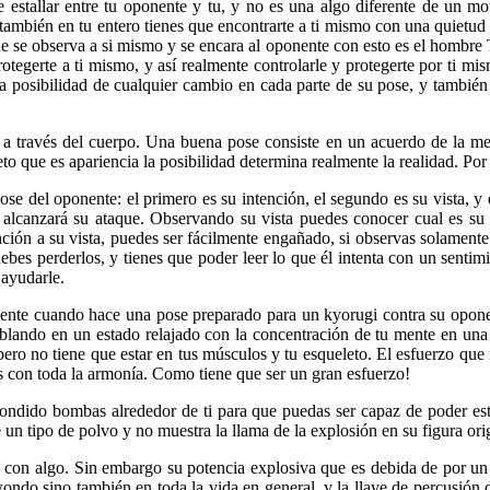
e estallar entre tu oponente y tu, y no es una algo diferente de un mo
también en tu entero tienes que encontrarte a ti mismo con una quietud
se observa a si mismo y se encara al oponente con esto es el hombre 
otegerte a ti mismo, y así realmente controlarle y protegerte por ti m
posibilidad de cualquier cambio en cada parte de su pose, y tambié
 a través del cuerpo. Una buena pose consiste en un acuerdo de la me
eto que es apariencia la posibilidad determina realmente la realidad. Por
ose del oponente: el primero es su intención, el segundo es su vista, y 
 alcanzará su ataque. Observando su vista puedes conocer cual es su
ención a su vista, puedes ser fácilmente engañado, si observas solamente 
debes perderlos, y tienes que poder leer lo que él intenta con un sentim
 ayudarle.
te cuando hace una pose preparado para un kyorugi contra su oponent
blando en un estado relajado con la concentración de tu mente en una 
ero no tiene que estar en tus músculos y tu esqueleto. El esfuerzo que n
os con toda la armonía. Como tiene que ser un gran esfuerzo!
ido bombas alrededor de ti para que puedas ser capaz de poder estalla
 un tipo de polvo y no muestra la llama de la explosión en su figura or
 con algo. Sin embargo su potencia explosiva que es debida de por un
ndo sino también en toda la vida en general, y la llave de percusión d