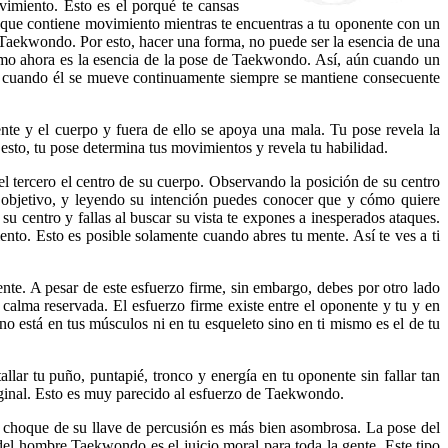
vimiento. Esto es el porqué te cansas
 que contiene movimiento mientras te encuentras a tu oponente con un
Taekwondo. Por esto, hacer una forma, no puede ser la esencia de una
ismo ahora es la esencia de la pose de Taekwondo. Así, aún cuando un
n cuando él se mueve continuamente siempre se mantiene consecuente
nte y el cuerpo y fuera de ello se apoya una mala. Tu pose revela la
 esto, tu pose determina tus movimientos y revela tu habilidad.
el tercero el centro de su cuerpo. Observando la posición de su centro
 objetivo, y leyendo su intención puedes conocer que y cómo quiere
su centro y fallas al buscar su vista te expones a inesperados ataques.
iento. Esto es posible solamente cuando abres tu mente. Así te ves a ti
e. A pesar de este esfuerzo firme, sin embargo, debes por otro lado
calma reservada. El esfuerzo firme existe entre el oponente y tu y en
o está en tus músculos ni en tu esqueleto sino en ti mismo es el de tu
r tu puño, puntapié, tronco y energía en tu oponente sin fallar tan
iginal. Esto es muy parecido al esfuerzo de Taekwondo.
 choque de su llave de percusión es más bien asombrosa. La pose del
el hombre Taekwondo es el juicio moral para toda la gente. Este tipo