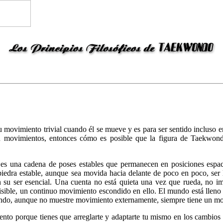
movimiento trivial cuando él se mueve y es para ser sentido incluso en
imientos, entonces cómo es posible que la figura de Taekwondo 
s una cadena de poses estables que permanecen en posiciones espaci
piedra estable, aunque sea movida hacia delante de poco en poco, ser
n su ser esencial. Una cuenta no está quieta una vez que rueda, no imp
visible, un continuo movimiento escondido en ello. El mundo está llen
do, aunque no muestre movimiento externamente, siempre tiene un movi
o porque tienes que arreglarte y adaptarte tu mismo en los cambios d